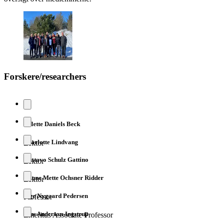
Forskere/researchers
Bolette Daniels Beck
Charlotte Lindvang
Lektor
Gustavo Schulz Gattino
Lektor
Hanne Mette Ochsner Ridder
Lektor
Inge Nygaard Pedersen
Professor
Jens Anderson-Ingstrup
Emeritus Associate Professor