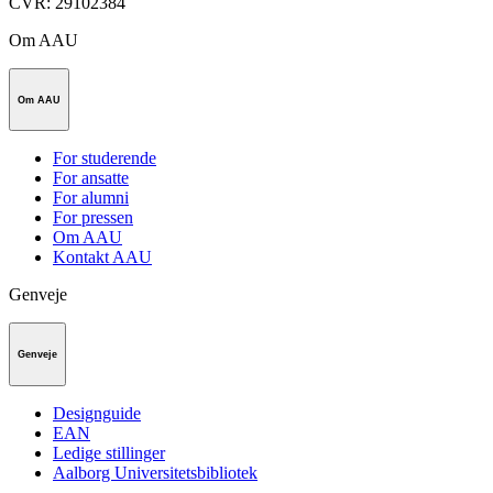
CVR
:
29102384
Om AAU
Om AAU
For studerende
For ansatte
For alumni
For pressen
Om AAU
Kontakt AAU
Genveje
Genveje
Designguide
EAN
Ledige stillinger
Aalborg Universitetsbibliotek