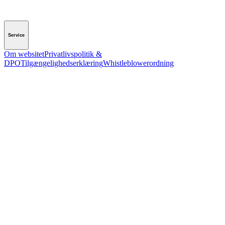
Service
Om websitet
Privatlivspolitik &
DPO
Tilgængelighedserklæring
Whistleblowerordning