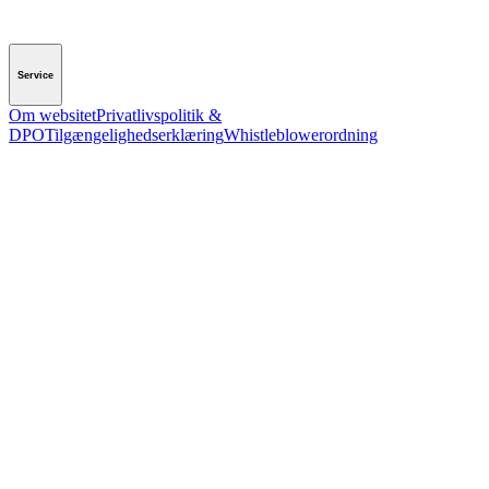
Service
Om websitet
Privatlivspolitik &
DPO
Tilgængelighedserklæring
Whistleblowerordning