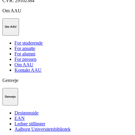
CVR
:
29102384
Om AAU
Om AAU
For studerende
For ansatte
For alumni
For pressen
Om AAU
Kontakt AAU
Genveje
Genveje
Designguide
EAN
Ledige stillinger
Aalborg Universitetsbibliotek