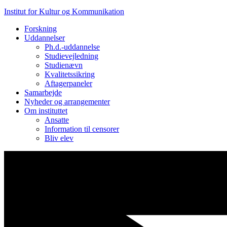
Institut for Kultur og Kommunikation
Forskning
Uddannelser
Ph.d.-ud­dan­nel­se
Studievejledning
Studienævn
Kvalitetssikring
Aftagerpaneler
Samarbejde
Nyheder og arrangementer
Om instituttet
Ansatte
Information til censorer
Bliv elev