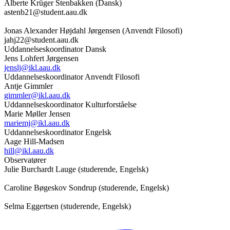
Alberte Krüger Stenbakken (Dansk)
astenb21@student.aau.dk
Jonas Alexander Højdahl Jørgensen (Anvendt Filosofi)
jahj22@student.aau.dk
Uddannelseskoordinator Dansk
Jens Lohfert Jørgensen
jenslj@ikl.aau.dk
Uddannelseskoordinator Anvendt Filosofi
Antje Gimmler
gimmler@ikl.aau.dk
Uddannelseskoordinator Kulturforståelse
Marie Møller Jensen
mariemj@ikl.aau.dk
Uddannelseskoordinator Engelsk
Aage Hill-Madsen
hill@ikl.aau.dk
Observatører
Julie Burchardt Lauge (studerende, Engelsk)
Caroline Bøgeskov Sondrup (studerende, Engelsk)
Selma Eggertsen (studerende, Engelsk)