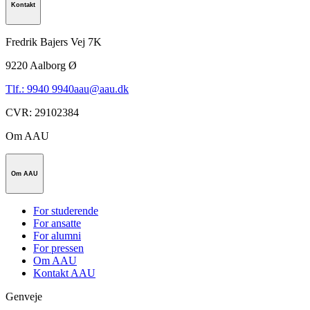
Kontakt
Fredrik Bajers Vej 7K
9220
Aalborg Ø
Tlf.: 9940 9940
aau@aau.dk
CVR
:
29102384
Om AAU
Om AAU
For studerende
For ansatte
For alumni
For pressen
Om AAU
Kontakt AAU
Genveje