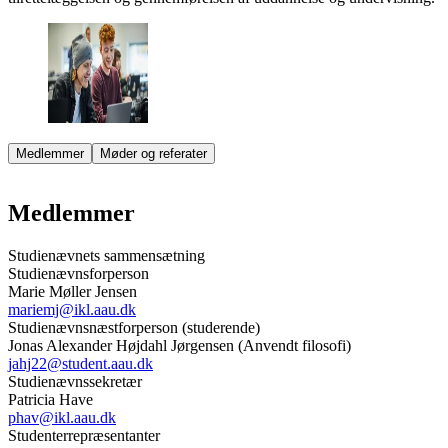
Medlemmer
Møder og referater
Medlemmer
Studienævnets sammensætning
Studienævnsforperson
Marie Møller Jensen
mariemj@ikl.aau.dk
Studienævnsnæstforperson (studerende)
Jonas Alexander Højdahl Jørgensen (Anvendt filosofi)
jahj22@student.aau.dk
Studienævnssekretær
Patricia Have
phav@ikl.aau.dk
Studenterrepræsentanter