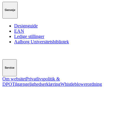
Genveje
Designguide
EAN
Ledige stillinger
Aalborg Universitetsbibliotek
Service
Om websitet
Privatlivspolitik &
DPO
Tilgængelighedserklæring
Whistleblowerordning